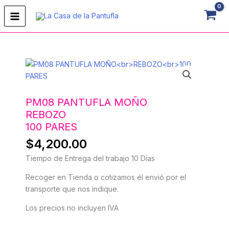
Ir
al
contenido
PM08
PANTUFLA
MOÑOREBOZO100
PARES
PM08 PANTUFLA MOÑO
cantidad
REBOZO
100 PARES
$
4,200.00
Tiempo de Entrega del trabajo 10 Días
Recoger en Tienda o cotizamos él envió por el
transporte que nos indique.
Los precios no incluyen IVA