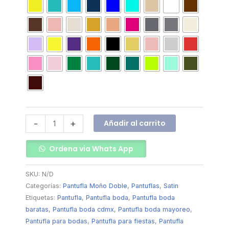
Añadir al carrito
-
+
Ordena via Whats App
SKU:
N/D
Categorías:
Pantufla Moño Doble
,
Pantuflas
,
Satin
Etiquetas:
Pantufla
,
Pantufla boda
,
Pantufla boda
baratas
,
Pantufla boda cdmx
,
Pantufla boda mayoreo
,
Pantufla para bodas
,
Pantufla para fiestas
,
Pantufla