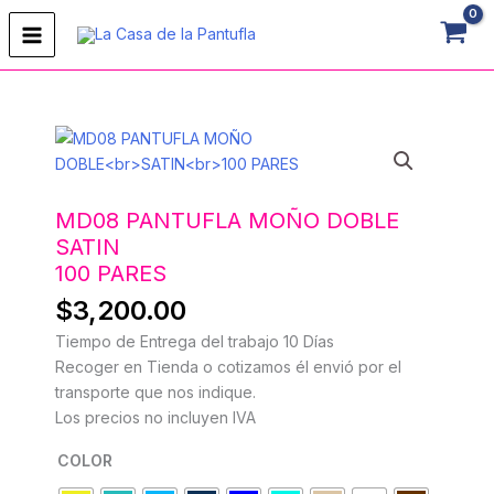
Ir
al
contenido
MD08
PANTUFLA
MOÑO
DOBLESATIN100
MD08 PANTUFLA MOÑO DOBLE
PARES
SATIN
cantidad
100 PARES
$
3,200.00
Tiempo de Entrega del trabajo 10 Días
Recoger en Tienda o cotizamos él envió por el
transporte que nos indique.
Los precios no incluyen IVA
COLOR