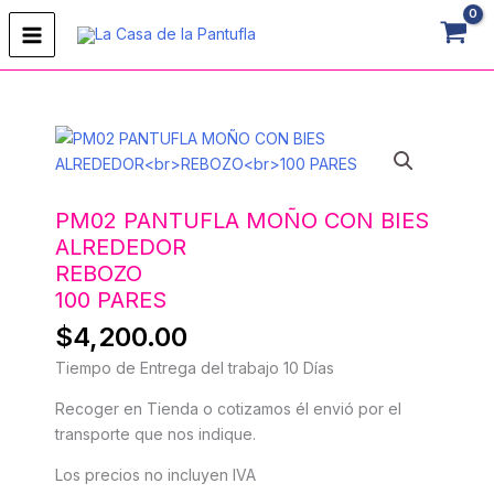
Ir
al
contenido
PM02
PANTUFLA
MOÑO
CON
PM02 PANTUFLA MOÑO CON BIES
BIES
ALREDEDOR
ALREDEDORREBOZO100
REBOZO
PARES
100 PARES
cantidad
$
4,200.00
Tiempo de Entrega del trabajo 10 Días
Recoger en Tienda o cotizamos él envió por el
transporte que nos indique.
Los precios no incluyen IVA