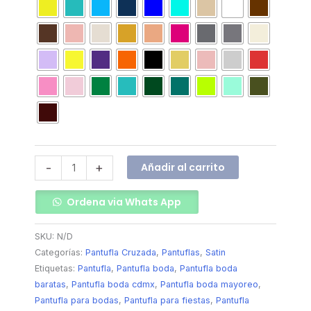
Añadir al carrito
-
+
Ordena via Whats App
SKU:
N/D
Categorías:
Pantufla Cruzada
,
Pantuflas
,
Satin
Etiquetas:
Pantufla
,
Pantufla boda
,
Pantufla boda
baratas
,
Pantufla boda cdmx
,
Pantufla boda mayoreo
,
Pantufla para bodas
,
Pantufla para fiestas
,
Pantufla