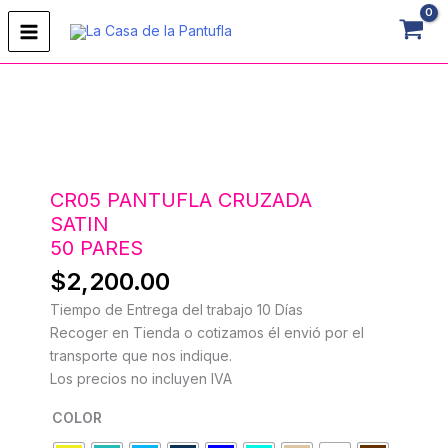
Ir
al
contenido
CR05
PANTUFLA
CRUZADASATIN50
PARES
CR05 PANTUFLA CRUZADA
cantidad
SATIN
50 PARES
$
2,200.00
Tiempo de Entrega del trabajo 10 Días
Recoger en Tienda o cotizamos él envió por el
transporte que nos indique.
Los precios no incluyen IVA
COLOR