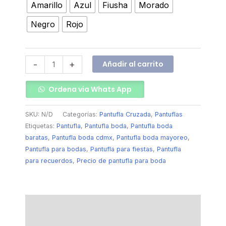
Amarillo
Azul
Fiusha
Morado
Negro
Rojo
Añadir al carrito
-
+
Ordena via Whats App
SKU:
N/D
Categorías:
Pantufla Cruzada
,
Pantuflas
Etiquetas:
Pantufla
,
Pantufla boda
,
Pantufla boda
baratas
,
Pantufla boda cdmx
,
Pantufla boda mayoreo
,
Pantufla para bodas
,
Pantufla para fiestas
,
Pantufla
para recuerdos
,
Precio de pantufla para boda
Descripción
Información adicional