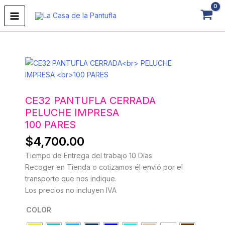
Ir
al
contenido
CE32
PANTUFLA
CERRADA
PELUCHE
CE32 PANTUFLA CERRADA
IMPRESA
PELUCHE IMPRESA
100
100 PARES
PARES
$
4,700.00
cantidad
Tiempo de Entrega del trabajo 10 Días
Recoger en Tienda o cotizamos él envió por el
transporte que nos indique.
Los precios no incluyen IVA
COLOR