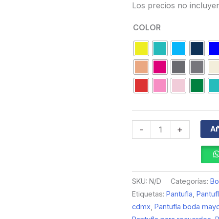
Los precios no incluye
COLOR
Añ
-
+
SKU:
N/D
Categorías:
B
Etiquetas:
Pantufla
,
Pantuf
cdmx
,
Pantufla boda may