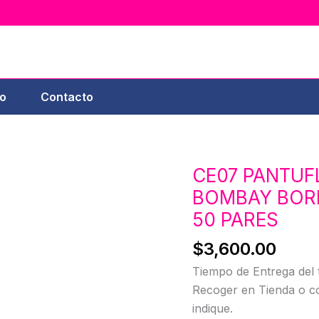
o
Contacto
CE07 PANTUF
CE07
PANTUFLA
BOMBAY BOR
CERRADA
50 PARES
BOMBAY
$
3,600.00
BORDADA
50
Tiempo de Entrega del 
PARES
Recoger en Tienda o co
cantidad
indique.