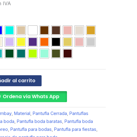
n IVA
adir al carrito
Ordena via Whats App
ombay
,
Material
,
Pantufla Cerrada
,
Pantuflas
la boda
,
Pantufla boda baratas
,
Pantufla boda
oreo
,
Pantufla para bodas
,
Pantufla para fiestas
,