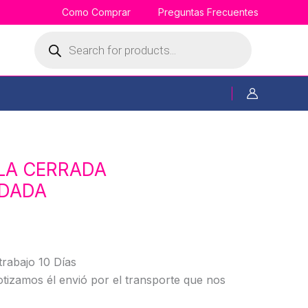
Como Comprar
Preguntas Frecuentes
Búsqueda
de
productos
LA CERRADA
DADA
trabajo 10 Días
tizamos él envió por el transporte que nos