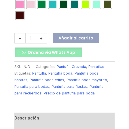
Añadir al carrito
-
+
Ordena via Whats App
SKU:
N/D
Categorías:
Pantufla Cruzada
,
Pantuflas
Etiquetas:
Pantufla
,
Pantufla boda
,
Pantufla boda
baratas
,
Pantufla boda cdmx
,
Pantufla boda mayoreo
,
Pantufla para bodas
,
Pantufla para fiestas
,
Pantufla
para recuerdos
,
Precio de pantufla para boda
Descripción
Información adicional